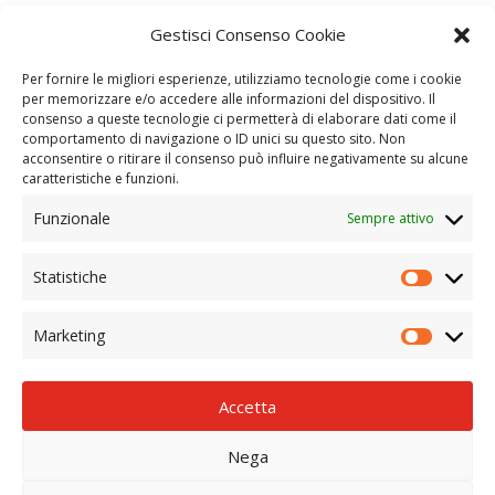
Ottobre 2018
Gestisci Consenso Cookie
Categorie
Per fornire le migliori esperienze, utilizziamo tecnologie come i cookie
per memorizzare e/o accedere alle informazioni del dispositivo. Il
News
consenso a queste tecnologie ci permetterà di elaborare dati come il
comportamento di navigazione o ID unici su questo sito. Non
acconsentire o ritirare il consenso può influire negativamente su alcune
caratteristiche e funzioni.
Movimento Terra Bologna e Provincia
Funzionale
Sempre attivo
Sottotetti in Cartongesso Bologna
Realizzazione Coperture Tetti Bologna
Statistiche
Ristrutturazioni Edilizie Bologna
Realizzazione Cappotti Termici Bologna
Mappa del Sito
Cookie Policy (UE)
Marketing
Accetta
© 2018 IMPRESA ALONGI DI VITO GIUSEPPE ALONGI
E C. S.A.S. | Via Emilia Ponente 678/B - 40024 Castel S.
Nega
Pietro Terme BO | P.IVA 03119901209 | TEL 051