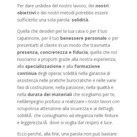
Per dare unâidea del nostro lavoro, dei
nostri
obiettivi
e dei nostri metodi potrebbe essere
sufficiente una sola parola:
solidità.
Quella che desideri per la tua casa o per il tuo
capannone, per il tuo
benessere personale
o per
presentarti al cliente in un modo che trasmetta
presenza, concretezza e fiducia
; quella che noi
riusciamo a proporti grazie alla nostra esperienza,
alla
specializzazione
e alla
formazione
continua
degli operai; solidità nella garanzia di
assistenza nelle pratiche burocratiche e nelle varie
fasi di costruzione, nella passione, nella qualità e
nella
durata dei materiali
che scegliamo per te,
nellâimpegno profuso a realizzare i nostri lavori con
scrupolosa attenzione alla sicurezza e ai dettagli;
soliditÃ che coniughiamo ad eleganza nelle finiture
e leggerezza lÃ dove si voglia dar respiro e luce.
Ecco perché, alla fine, una parola non può bastare: