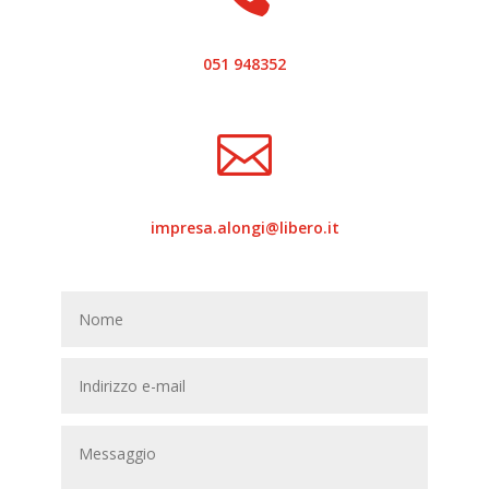
051 948352

impresa.alongi@libero.it